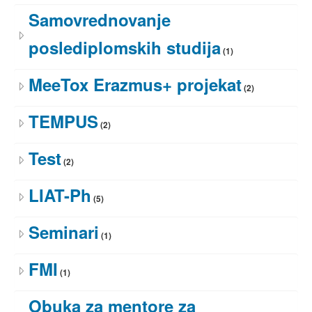
Samovrednovanje
poslediplomskih studija
(1)
MeeTox Erazmus+ projekat
(2)
TEMPUS
(2)
Test
(2)
LIAT-Ph
(5)
Seminari
(1)
FMI
(1)
Obuka za mentore za