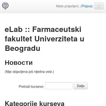
Niste prijavljeni. (
Prijava
)
Farmaceutski fakultet
Srpski ‎(sr_lt)‎
eLab :: Farmaceutski
fakultet Univerziteta u
Beogradu
Новости
(Nije objavljena još nijedna vest.)
Pretraži kurseve:
Kategorije kurseva